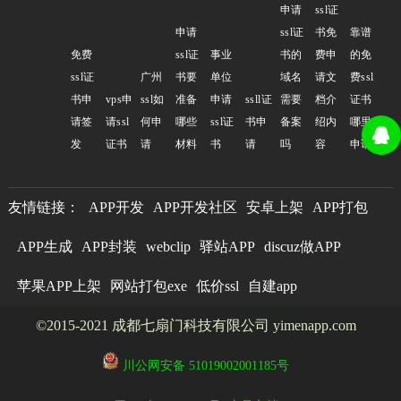
申请
ssl证
申请
ssl证
书免
靠谱
免费
ssl证
事业
书的
费申
的免
ssl证
广州
书要
单位
域名
请文
费ssl
书申
vps申
ssl如
准备
申请
ssll证
需要
档介
证书
请签
请ssl
何申
哪些
ssl证
书申
备案
绍内
哪里
发
证书
请
材料
书
请
吗
容
申请
友情链接：
APP开发
APP开发社区
安卓上架
APP打包
APP生成
APP封装
webclip
驿站APP
discuz做APP
苹果APP上架
网站打包exe
低价ssl
自建app
©2015-2021 成都七扇门科技有限公司 yimenapp.com
川公网安备 51019002001185号