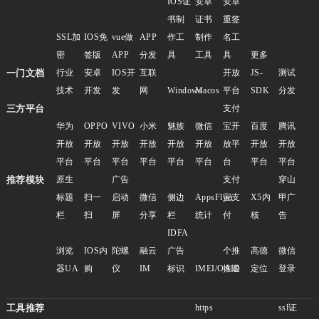
IOS证
安卓
安卓
书制
证书
重签
SSL加
IOS免
vue做
APP
作工
制作
名工
密
签版
APP
分发
具
工具
具
更多
一门文档
行业
安卓
IOS开
互联
开放
JS-
测试
技术
开发
发
网
Windows
Macos
平台
SDK
分发
三方平台
支付
华为
OPPO
VIVO
小米
魅族
微信
宝开
百度
腾讯
开放
开放
开放
开放
开放
开放
放平
开放
开放
平台
平台
平台
平台
平台
平台
台
平台
平台
推荐模块
原生
广告
支付
穿山
标题
扫一
启动
微信
侧边
AppsFlyer
宝支
X5内
甲广
栏
扫
屏
分享
栏
统计
付
核
告
IDFA
浏览
IOS内
陀螺
融云
广告
个推
高德
微信
器UA
购
仪
IM
标识
IMEI/OAID
推送
定位
登录
工具推荐
https
ssl证