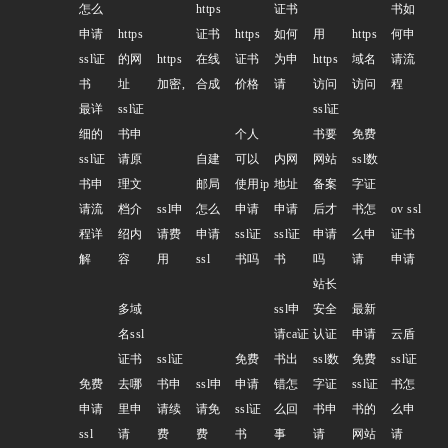
怎么
https
证书
书如
申请
https
证书
https
如何
用
https
何申
ssl证
的网
https
在线
证书
为申
https
域名
请流
书
址
加密,
合成
价格
请
访问
访问
程
最详
ssl证
ssl证
细的
书申
个人
书要
免费
ssl证
请原
自建
可以
内网
网站
ssl数
书申
理文
邮局
使用ip
地址
备案
字证
请流
档介
ssl申
怎么
申请
申请
后才
书怎
ov ssl
程详
绍内
请费
申请
ssl证
ssl证
申请
么申
证书
解
容
用
ssl
书吗
书
吗
请
申请
站长
多域
ssl申
安全
最新
名ssl
请ca证
认证
申请
云盾
证书
ssl证
免费
书出
ssl数
免费
ssl证
免费
去哪
书申
ssl申
申请
错怎
字证
ssl证
书怎
申请
里申
请续
请免
ssl证
么回
书申
书的
么申
ssl
请
费
费
书
事
请
网站
请