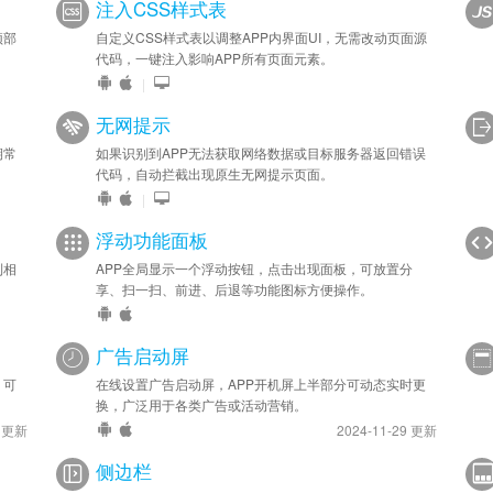
注入CSS样式表
顶部
自定义CSS样式表以调整APP内界面UI，无需改动页面源
代码，一键注入影响APP所有页面元素。
|
无网提示
期常
如果识别到APP无法获取网络数据或目标服务器返回错误
代码，自动拦截出现原生无网提示页面。
|
浮动功能面板
到相
APP全局显示一个浮动按钮，点击出现面板，可放置分
享、扫一扫、前进、后退等功能图标方便操作。
广告启动屏
，可
在线设置广告启动屏，APP开机屏上半部分可动态实时更
换，广泛用于各类广告或活动营销。
9 更新
2024-11-29 更新
侧边栏