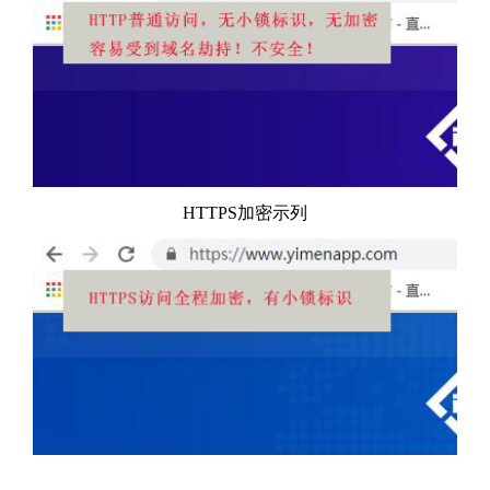
HTTPS加密示列