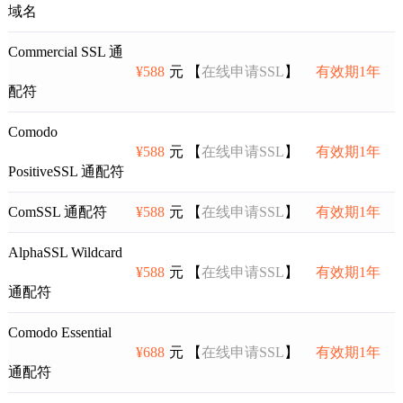
域名
Commercial SSL 通
¥588
元 【
在线申请SSL
】
有效期1年
配符
Comodo
¥588
元 【
在线申请SSL
】
有效期1年
PositiveSSL 通配符
ComSSL 通配符
¥588
元 【
在线申请SSL
】
有效期1年
AlphaSSL Wildcard
¥588
元 【
在线申请SSL
】
有效期1年
通配符
Comodo Essential
¥688
元 【
在线申请SSL
】
有效期1年
通配符