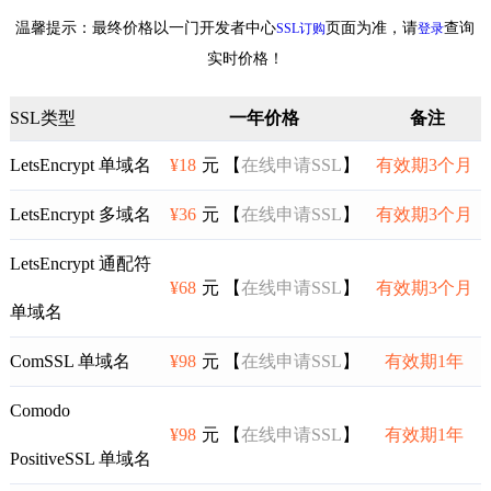
温馨提示：最终价格以一门开发者中心
页面为准，请
查询
SSL订购
登录
实时价格！
SSL类型
一年价格
备注
LetsEncrypt 单域名
¥18
元 【
在线申请SSL
】
有效期3个月
LetsEncrypt 多域名
¥36
元 【
在线申请SSL
】
有效期3个月
LetsEncrypt 通配符
¥68
元 【
在线申请SSL
】
有效期3个月
单域名
ComSSL 单域名
¥98
元 【
在线申请SSL
】
有效期1年
Comodo
¥98
元 【
在线申请SSL
】
有效期1年
PositiveSSL 单域名