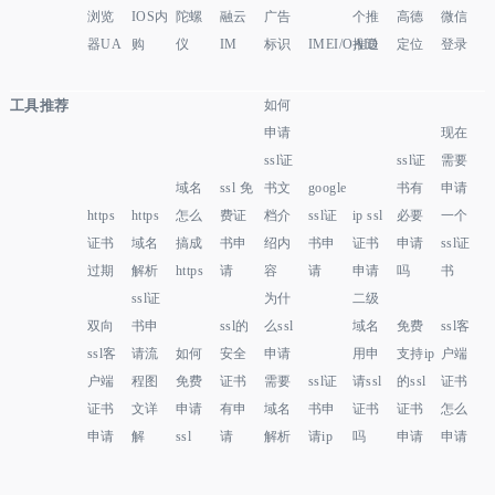
浏览
IOS内
陀螺
融云
广告
个推
高德
微信
器UA
购
仪
IM
标识
IMEI/OAID
推送
定位
登录
工具推荐
如何
申请
现在
ssl证
ssl证
需要
域名
ssl 免
书文
google
书有
申请
https
https
怎么
费证
档介
ssl证
ip ssl
必要
一个
证书
域名
搞成
书申
绍内
书申
证书
申请
ssl证
过期
解析
https
请
容
请
申请
吗
书
ssl证
为什
二级
双向
书申
ssl的
么ssl
域名
免费
ssl客
ssl客
请流
如何
安全
申请
用申
支持ip
户端
户端
程图
免费
证书
需要
ssl证
请ssl
的ssl
证书
证书
文详
申请
有申
域名
书申
证书
证书
怎么
申请
解
ssl
请
解析
请ip
吗
申请
申请