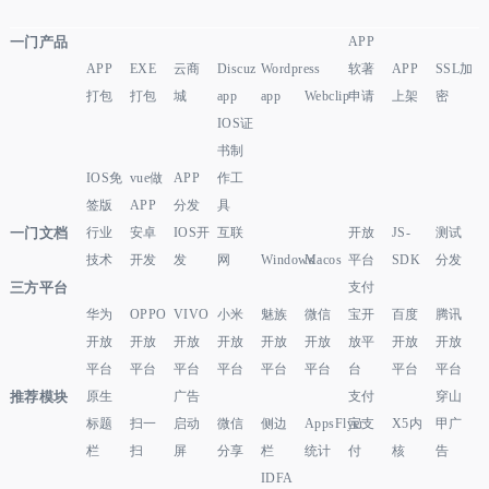
一门产品
APP
APP
EXE
云商
Discuz
Wordpress
软著
APP
SSL加
打包
打包
城
app
app
Webclip
申请
上架
密
IOS证
书制
IOS免
vue做
APP
作工
签版
APP
分发
具
一门文档
行业
安卓
IOS开
互联
开放
JS-
测试
技术
开发
发
网
Windows
Macos
平台
SDK
分发
三方平台
支付
华为
OPPO
VIVO
小米
魅族
微信
宝开
百度
腾讯
开放
开放
开放
开放
开放
开放
放平
开放
开放
平台
平台
平台
平台
平台
平台
台
平台
平台
推荐模块
原生
广告
支付
穿山
标题
扫一
启动
微信
侧边
AppsFlyer
宝支
X5内
甲广
栏
扫
屏
分享
栏
统计
付
核
告
IDFA