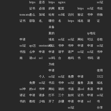
https
是否
https
nginx
ssl证
证书
必须
的网
配置
https
ssl证
书在
tomcatssl
怎么
加域
站有
ssl域
访问
验证
书申
待验
证书
获取
名,
哪些
名
https
域名
请
证
未备
案的
ip地址
申请
域名
ssl证
ssl证
网站
可以
谷歌
ssl证
api怎
oneinstack
可以
书申
书申
申请
申请
ssl证
书指
么申
申请
申请
请平
请严
ssl证
ssl证
书申
南
请ssl
ssl
ssl吗
台
格吗
书
书吗
请
为啥
申请
使用
个人
ssl证
ssl证
免费
申请
3322
免费
ssl证
书后
书申
ssl证
服务
及服
域名
ssl申
的ssl
书申
网站
请的
书该
器ssl
务器
申请
请证
申请
请多
打不
三个
如何
证书
申请
ssl证
书的
教程
少钱
开了
步骤
申请
申请
ssl
书
ssl证
分享