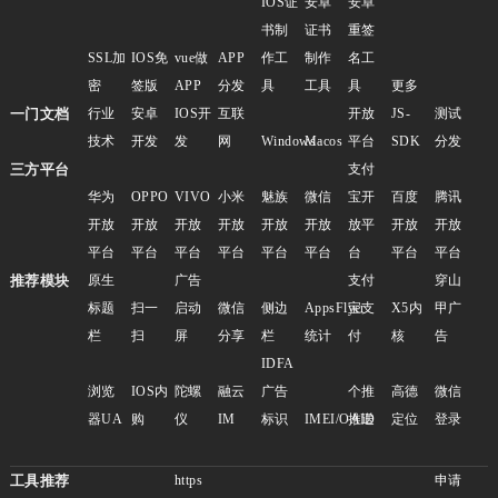
IOS证
安卓
安卓
书制
证书
重签
SSL加
IOS免
vue做
APP
作工
制作
名工
密
签版
APP
分发
具
工具
具
更多
一门文档
行业
安卓
IOS开
互联
开放
JS-
测试
技术
开发
发
网
Windows
Macos
平台
SDK
分发
三方平台
支付
华为
OPPO
VIVO
小米
魅族
微信
宝开
百度
腾讯
开放
开放
开放
开放
开放
开放
放平
开放
开放
平台
平台
平台
平台
平台
平台
台
平台
平台
推荐模块
原生
广告
支付
穿山
标题
扫一
启动
微信
侧边
AppsFlyer
宝支
X5内
甲广
栏
扫
屏
分享
栏
统计
付
核
告
IDFA
浏览
IOS内
陀螺
融云
广告
个推
高德
微信
器UA
购
仪
IM
标识
IMEI/OAID
推送
定位
登录
工具推荐
https
申请