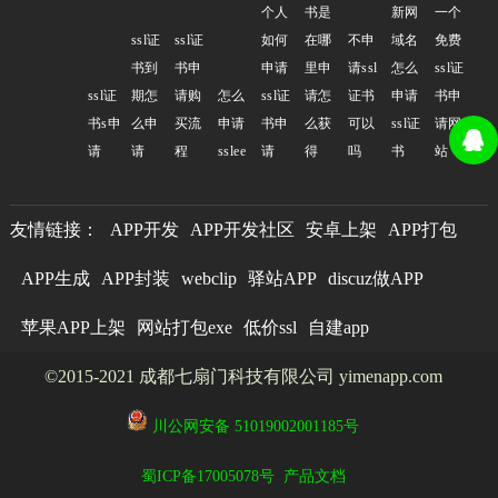
个人
书是
新网
一个
ssl证
ssl证
如何
在哪
不申
域名
免费
书到
书申
申请
里申
请ssl
怎么
ssl证
ssl证
期怎
请购
怎么
ssl证
请怎
证书
申请
书申
书s申
么申
买流
申请
书申
么获
可以
ssl证
请网
请
请
程
sslee
请
得
吗
书
站
友情链接：
APP开发
APP开发社区
安卓上架
APP打包
APP生成
APP封装
webclip
驿站APP
discuz做APP
苹果APP上架
网站打包exe
低价ssl
自建app
©2015-2021 成都七扇门科技有限公司 yimenapp.com
川公网安备 51019002001185号
蜀ICP备17005078号
产品文档