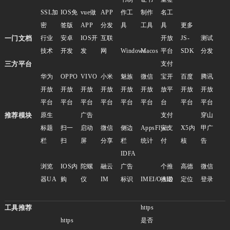
SSL加
IOS免
vue做
APP
作工
制作
名工
密
签版
APP
分发
具
工具
具
更多
一门文档
行业
安卓
IOS开
互联
开放
JS-
测试
技术
开发
发
网
Windows
Macos
平台
SDK
分发
三方平台
支付
华为
OPPO
VIVO
小米
魅族
微信
宝开
百度
腾讯
开放
开放
开放
开放
开放
开放
放平
开放
开放
平台
平台
平台
平台
平台
平台
台
平台
平台
推荐模块
原生
广告
支付
穿山
标题
扫一
启动
微信
侧边
AppsFlyer
宝支
X5内
甲广
栏
扫
屏
分享
栏
统计
付
核
告
IDFA
浏览
IOS内
陀螺
融云
广告
个推
高德
微信
器UA
购
仪
IM
标识
IMEI/OAID
推送
定位
登录
工具推荐
https
https
是否