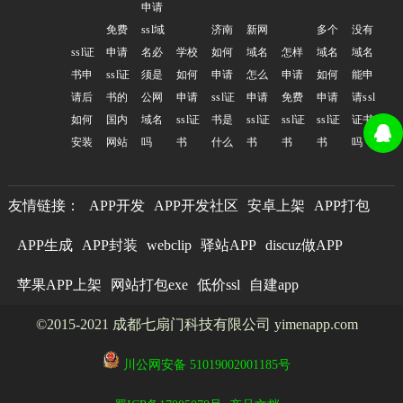
申请
免费
ssl域
济南
新网
多个
没有
ssl证
申请
名必
学校
如何
域名
怎样
域名
域名
书申
ssl证
须是
如何
申请
怎么
申请
如何
能申
请后
书的
公网
申请
ssl证
申请
免费
申请
请ssl
如何
国内
域名
ssl证
书是
ssl证
ssl证
ssl证
证书
安装
网站
吗
书
什么
书
书
书
吗
友情链接：
APP开发
APP开发社区
安卓上架
APP打包
APP生成
APP封装
webclip
驿站APP
discuz做APP
苹果APP上架
网站打包exe
低价ssl
自建app
©2015-2021 成都七扇门科技有限公司 yimenapp.com
川公网安备 51019002001185号