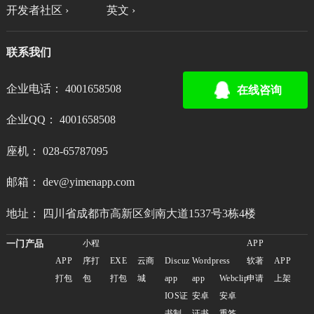
开发者社区 ›
英文 ›
联系我们
企业电话： 4001658508
在线咨询
企业QQ： 4001658508
座机： 028-65787095
邮箱： dev@yimenapp.com
地址： 四川省成都市高新区剑南大道1537号3栋4楼
一门产品
小程
APP
APP
序打
EXE
云商
Discuz
Wordpress
软著
APP
打包
包
打包
城
app
app
Webclip
申请
上架
IOS证
安卓
安卓
书制
证书
重签