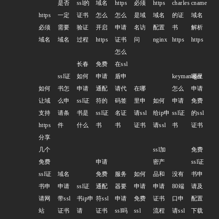
是否
ssl的
域名
https
必须
https
charles
cname
https
一定
证书
怎么
怎么
是域
域名
的证
域名
必须
需要
验证
开启
申请
名访
配置
书
解析
域名
域名
过程
https
证书
问
nginx
https
https
怎么
长春
免费
在ssl
ssl证
如何
申请
盾申
keymanager
哪里
如何
书怎
申请
通配
请代
在哪
怎么
申请
让域
么申
ssl证
符的
码签
里申
如何
申请
免费
支持
请条
书是
ssl证
名证
请ssl
给ip申
ssl证
的ssl
https
件
什么
书
书
证书
请ssl
书
证书
分享
几个
ssl加
免费
免费
申请
密产
ssl证
ssl证
域名
免费
服务
如何
品和
没有
书申
书申
申请
ssl证
通配
器要
申请
申请
80端
请及
请网
带ssl
书ip申
符ssl
申请
免费
证书
口申
配置
站
证书
请
证书
ssl吗
ssl
流程
请ssl
下载