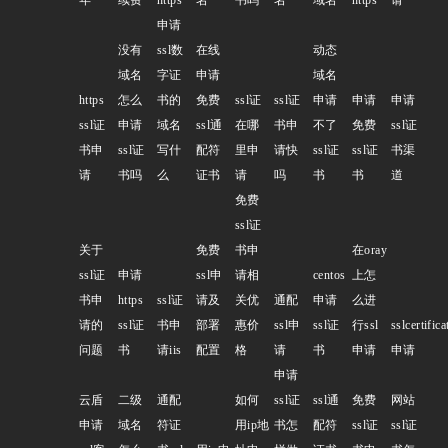
申请
没有
ssl数
在线
动态
域名
字证
申请
域名
https
怎么
书的
免费
ssl证
ssl证
申请
申请
申请
ssl证
申请
域名
ssl通
在哪
书申
不了
免费
ssl证
书申
ssl证
写什
配符
里申
请快
ssl证
ssl证
书渠
请
书吗
么
证书
请
吗
书
书
道
免费
ssl证
关于
免费
书申
在oray
ssl证
申请
ssl申
请相
centos
上怎
书申
https
ssl证
请及
关优
通配
申请
么进
请的
ssl证
书申
部署
惠价
ssl申
ssl证
行ssl
sslcertifica
问题
书
请iis
配置
格
请
书
申请
申请
申请
云盾
二级
通配
如何
ssl证
ssl通
免费
网站
申请
域名
符证
用ip地
书怎
配符
ssl证
ssl证