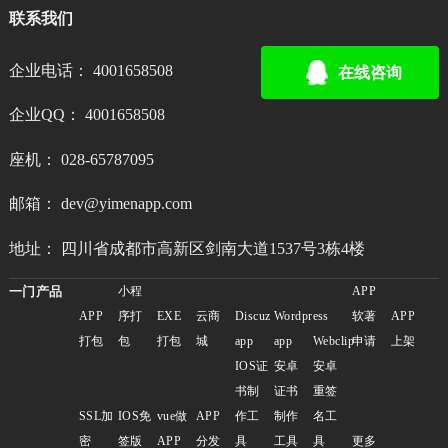
联系我们
企业电话： 4001658508
在线咨询
企业QQ： 4001658508
座机： 028-65787095
邮箱： dev@yimenapp.com
地址： 四川省成都市高新区剑南大道1537号3栋4楼
一门产品
小程
APP
APP
序打
EXE
云商
Discuz
Wordpress
软著
APP
打包
包
打包
城
app
app
Webclip
申请
上架
IOS证
安卓
安卓
书制
证书
重签
SSL加
IOS免
vue做
APP
作工
制作
名工
密
签版
APP
分发
具
工具
具
更多