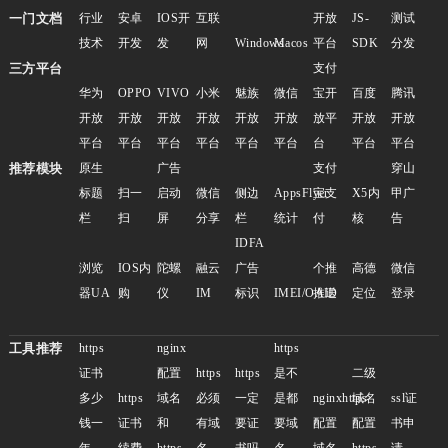
一门文档
行业
安卓
IOS开
互联
开放
JS-
测试
技术
开发
发
网
Windows
Macos
平台
SDK
分发
三方平台
支付
华为
OPPO
VIVO
小米
魅族
微信
宝开
百度
腾讯
开放
开放
开放
开放
开放
开放
放平
开放
开放
平台
平台
平台
平台
平台
平台
台
平台
平台
推荐模块
原生
广告
支付
穿山
标题
扫一
启动
微信
侧边
AppsFlyer
宝支
X5内
甲广
栏
扫
屏
分享
栏
统计
付
核
告
IDFA
浏览
IOS内
陀螺
融云
广告
个推
高德
微信
器UA
购
仪
IM
标识
IMEI/OAID
推送
定位
登录
工具推荐
https
nginx
https
证书
配置
https
https
是不
二级
多少
https
域名
必须
一定
是都
nginxhttps
域名
ssl证
钱一
证书
和
有域
要证
要域
配置
配置
书申
年
续费
https
名
书吗
名
域名
https
请