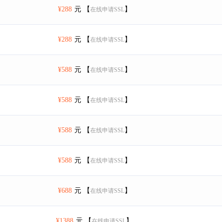
¥288
元 【
】
在线申请SSL
¥288
元 【
】
在线申请SSL
¥588
元 【
】
在线申请SSL
¥588
元 【
】
在线申请SSL
¥588
元 【
】
在线申请SSL
¥588
元 【
】
在线申请SSL
¥688
元 【
】
在线申请SSL
¥1388
元 【
】
在线申请SSL