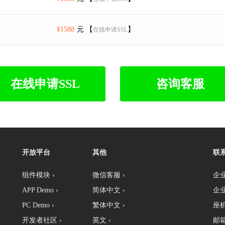
¥1588
元 【
】
在线申请SSL
在线申请SSL
咨询客服
开放平台
其他
联
组件模块 ›
微信客服 ›
企业
APP Demo ›
简体中文 ›
企业
PC Demo ›
繁体中文 ›
座机：
开发者社区 ›
英文 ›
邮箱