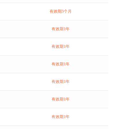
有效期3个月
有效期1年
有效期1年
有效期1年
有效期1年
有效期1年
有效期1年