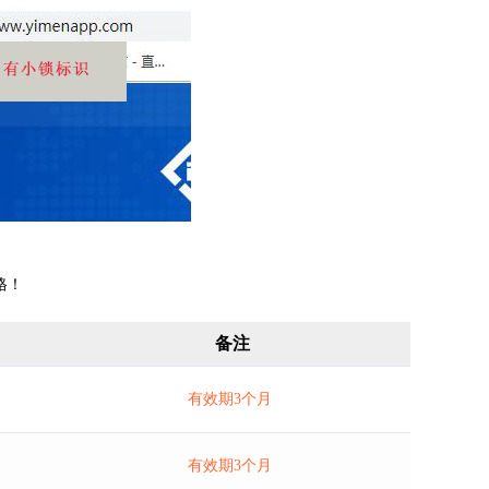
格！
备注
有效期3个月
有效期3个月