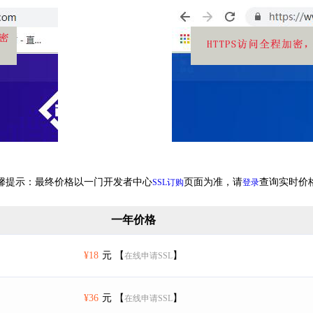
馨提示：最终价格以一门开发者中心
页面为准，请
查询实时价
SSL订购
登录
一年价格
¥18
元 【
】
在线申请SSL
¥36
元 【
】
在线申请SSL