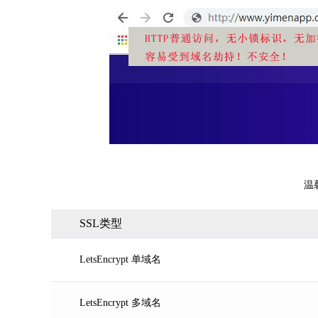
温
SSL类型
LetsEncrypt 单域名
LetsEncrypt 多域名