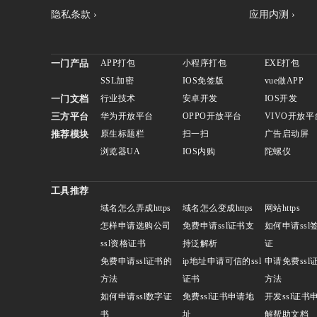
隐私条款 ›
应用内测 ›
一门产品
APP打包
小程序打包
EXE打包
SSL加密
IOS免签版
vue做APP
一门文档
行业技术
安卓开发
IOS开发
三方平台
华为开放平台
OPPO开放平台
VIVO开放平
推荐模块
原生标题栏
扫一扫
广告启动屏
浏览器UA
IOS内购
陀螺仪
工具推荐
域名怎么弄成https
域名怎么变成https
网站https
怎样申请选购公司
免费申请ssl证书支
如何申请ssl
ssl资格证书
持泛解析
证
免费申请ssl证书的
ip地址申请可信的ssl
申请免费ssl
方法
证书
方法
如何申请ssl数字证
免费ssl证书申请地
开发ssl证书
书
址
解帮助文档