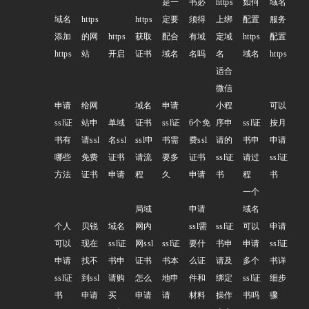
是一
书必
https
如何
域名
域名
https
https
定要
须得
上绑
配置
服务
添加
的网
https
获取
配合
有域
定域
https
配置
https
站
开启
证书
域名
名吗
名
域名
https
适合
微信
申请
给网
域名
申请
小程
可以
ssl证
站申
单域
证书
ssl证
6个免
序申
ssl证
按月
书有
请ssl
名ssl
ssl申
书需
费ssl
请的
书申
申请
哪些
免费
证书
请流
要多
证书
ssl证
请过
ssl证
方法
证书
申请
程
久
申请
书
程
书
一个
局域
申请
域名
个人
贝锐
域名
网内
ssl需
ssl证
可以
申请
可以
现在
ssl证
网ssl
ssl证
要什
书申
申请
ssl证
申请
找不
书申
证书
书本
么证
请及
多个
书详
ssl证
到ssl
请购
怎么
地申
件和
绑定
ssl证
细步
书
申请
买
申请
请
材料
操作
书吗
骤