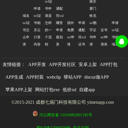
ssl证
南京
申请
书申
通配
赛门
域名
ssl证
请是
符ssl
铁克
ssl证
书相
怎样
哪里
国外
申请
ssl数
申请
书怎
关云
的一
申请
免费
通配
字证
证书
ssl证
么申
计算
个流
最划
ssl申
符ssl
书申
ssl申
书的
请
内容
程
算
请
证书
请
请表
域名
友情链接：
APP开发
APP开发社区
安卓上架
APP打包
APP生成
APP封装
webclip
驿站APP
discuz做APP
苹果APP上架
网站打包exe
低价ssl
自建app
©2015-2021 成都七扇门科技有限公司 yimenapp.com
川公网安备 51019002001185号
蜀ICP备17005078号
产品文档