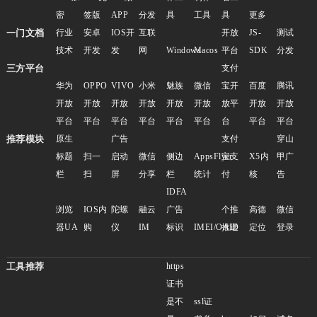
密
签版
APP
分发
具
工具
具
更多
一门文档
行业
安卓
IOS开
互联
开放
JS-
测试
技术
开发
发
网
Windows
Macos
平台
SDK
分发
三方平台
支付
华为
OPPO
VIVO
小米
魅族
微信
宝开
百度
腾讯
开放
开放
开放
开放
开放
开放
放平
开放
开放
平台
平台
平台
平台
平台
平台
台
平台
平台
推荐模块
原生
广告
支付
穿山
标题
扫一
启动
微信
侧边
AppsFlyer
宝支
X5内
甲广
栏
扫
屏
分享
栏
统计
付
核
告
IDFA
浏览
IOS内
陀螺
融云
广告
个推
高德
微信
器UA
购
仪
IM
标识
IMEI/OAID
推送
定位
登录
工具推荐
https
证书
是不
ssl证