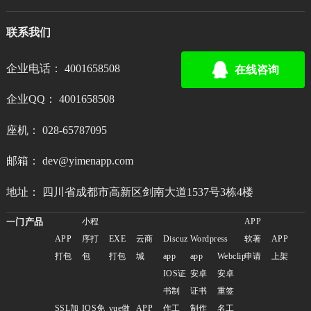
联系我们
企业电话： 4001658508
在线咨询
企业QQ： 4001658508
座机： 028-65787095
邮箱： dev@yimenapp.com
地址： 四川省成都市高新区剑南大道1537号3栋4楼
一门产品
小程
APP
APP
序打
EXE
云商
Discuz
Wordpress
软著
APP
打包
包
打包
城
app
app
Webclip
申请
上架
IOS证
安卓
安卓
书制
证书
重签
SSL加
IOS免
vue做
APP
作工
制作
名工