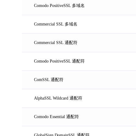
Comodo PositiveSSL 多域名
Commercial SSL 多域名
Commercial SSL 通配符
Comodo PositiveSSL 通配符
ComSSL 通配符
AlphaSSL Wildcard 通配符
Comodo Essential 通配符
GlobalSign DomainSSL 通配符