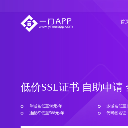
首
低价SSL证书 自助申请
单域名低至98元/年
多域名低至2
通配符低至588元/年
代码签名证书