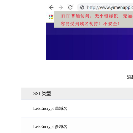
温
SSL类型
LetsEncrypt 单域名
LetsEncrypt 多域名