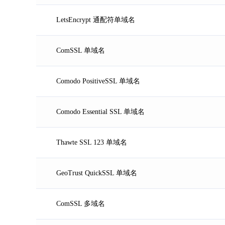
LetsEncrypt 通配符单域名
ComSSL 单域名
Comodo PositiveSSL 单域名
Comodo Essential SSL 单域名
Thawte SSL 123 单域名
GeoTrust QuickSSL 单域名
ComSSL 多域名