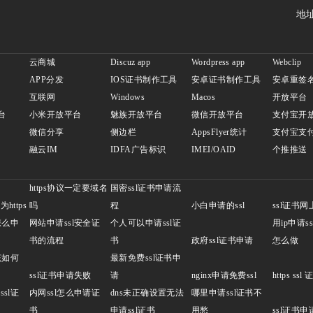
地址
云商城
Discuz app
Wordpress app
Webclip
APP分发
IOS证书制作工具
安卓证书制作工具
安卓重签
互联网
Windows
Macos
开放平台
台
小米开放平台
魅族开放平台
微信开放平台
支付宝开
微信分享
侧边栏
AppsFlyer统计
支付宝支
融云IM
IDFA广告标识
IMEI/OAID
个推推送
https协议一定要域名
国密ssl证书申请流
https
吗
程
小白申请的ssl
ssl证书
怎么申
网站申请ssl安全证
个人可以申请ssl证
用ip申请s
书的流程
书
政府ssl证书申请
怎么做
该如何
最新免费ssl证书申
ssl证书申请失败
请
nginx申请免费ssl
https ss
sl证
内网ssl怎么申请证
dns未正确设置无法
哪里申请ssl证书不
书
申请ssl证书
用愁
ssl证书申