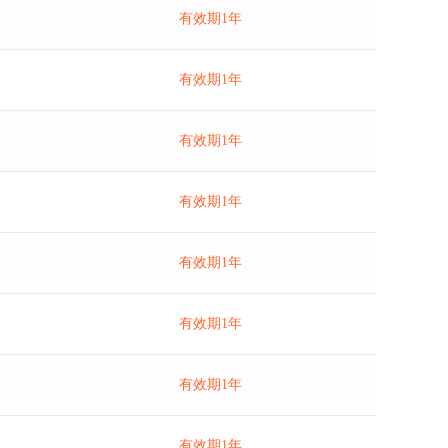
有效期1年
有效期1年
有效期1年
有效期1年
有效期1年
有效期1年
有效期1年
有效期1年