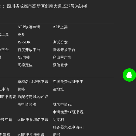
： 四川省成都市高新区剑南大道1537号3栋4楼
APP软著申请
APP上架
名工具
更多
JS-SDK
测试分发
放平台
百度开放平台
腾讯开放平台
付
X5内核
穿山甲广告
高德定位
微信登录
单域名ssl证书申请
在线免费ssl证书申
网上申请
价格
请地址
sl证书需要
通配符泛域名ssl证
书申请步骤
域名申请ssl
申请免费ssl证书说
l 证书 申请
ssl证书多域名申请
明文档
服务器怎么申请ssl
请 流程
ssl证书注册申请
证书