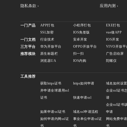
隐私条款 ›
应用内测 ›
一门产品
APP打包
小程序打包
EXE打包
SSL加密
IOS免签版
vue做APP
一门文档
行业技术
安卓开发
IOS开发
三方平台
华为开放平台
OPPO开放平台
VIVO开放平
推荐模块
原生标题栏
扫一扫
广告启动屏
浏览器UA
IOS内购
陀螺仪
工具推荐
获取https证书
https如何申请
域名如何设置为
并申请全球通用ssl
企业ssl证书
证书
快速申请ssl
请
企业ssl证书
如果申请ssl证书
域名ssl申请流程
申请
如何申请内网ssl证
事业单位申请ssl证
网站免费申请s
书
书
书