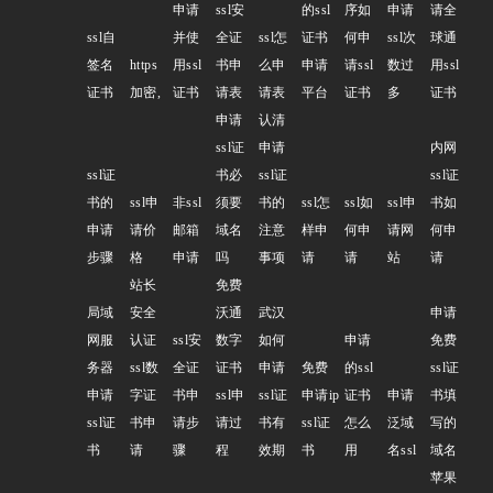
申请
ssl安
的ssl
序如
申请
请全
ssl自
并使
全证
ssl怎
证书
何申
ssl次
球通
签名
https
用ssl
书申
么申
申请
请ssl
数过
用ssl
证书
加密,
证书
请表
请表
平台
证书
多
证书
申请
认清
ssl证
申请
内网
ssl证
书必
ssl证
ssl证
书的
ssl申
非ssl
须要
书的
ssl怎
ssl如
ssl申
书如
申请
请价
邮箱
域名
注意
样申
何申
请网
何申
步骤
格
申请
吗
事项
请
请
站
请
站长
免费
局域
安全
沃通
武汉
申请
网服
认证
ssl安
数字
如何
申请
免费
务器
ssl数
全证
证书
申请
免费
的ssl
ssl证
申请
字证
书申
ssl申
ssl证
申请ip
证书
申请
书填
ssl证
书申
请步
请过
书有
ssl证
怎么
泛域
写的
书
请
骤
程
效期
书
用
名ssl
域名
苹果