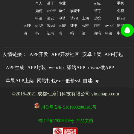
个人
基于
事业
ssl证
手机
如何
amh申
单位
ip能申
书可
免费
申请
请安
申请
请ssl
上海
以按
的ssl
ssl申
ssl证
装ssl
ssl证
证书
ssl申
月申
ov ssl
证书
请
书
证书
书
吗
请
请吗
申请
申请
友情链接：
APP开发
APP开发社区
安卓上架
APP打包
APP生成
APP封装
webclip
驿站APP
discuz做APP
苹果APP上架
网站打包exe
低价ssl
自建app
©2015-2021 成都七扇门科技有限公司 yimenapp.com
川公网安备 51019002001185号
蜀ICP备17005078号
产品文档