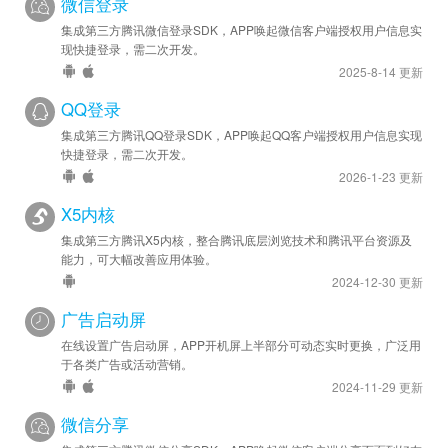
微信登录
2023-06-19
集成第三方腾讯微信登录SDK，APP唤起微信客户端授权用户信息实
现快捷登录，需二次开发。
安卓优化 - SDK 升级至 v4.530.1400
2025-8-14 更新
苹果优化 - SDK 升级至 v4.14.30
QQ登录
2023-03-14
集成第三方腾讯QQ登录SDK，APP唤起QQ客户端授权用户信息实现
安卓优化 - SDK 升级至 v4.514.1384
快捷登录，需二次开发。
苹果优化 - SDK 升级至 v4.14.12
2026-1-23 更新
X5内核
2023-02-03
集成第三方腾讯X5内核，整合腾讯底层浏览技术和腾讯平台资源及
苹果优化 - SDK 升级至 v4.14.10
能力，可大幅改善应用体验。
2024-12-30 更新
2023-01-12
安卓新增 - rewardVideo 接口增加 userId 和 extraInfo 参数，
广告启动屏
用于服务器端奖励发放回调。
在线设置广告启动屏，APP开机屏上半部分可动态实时更换，广泛用
安卓优化 - SDK 升级至 v4.510.1380
于各类广告或活动营销。
苹果新增 - 已接入苹果 iOS 版广告
2024-11-29 更新
微信分享
2022-10-25