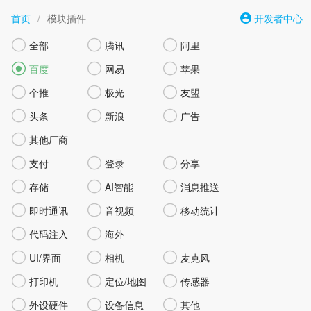
首页
/
模块插件
开发者中心



全部
腾讯
阿里



百度
网易
苹果



个推
极光
友盟



头条
新浪
广告

其他厂商



支付
登录
分享



存储
AI智能
消息推送



即时通讯
音视频
移动统计


代码注入
海外



UI/界面
相机
麦克风



打印机
定位/地图
传感器



外设硬件
设备信息
其他